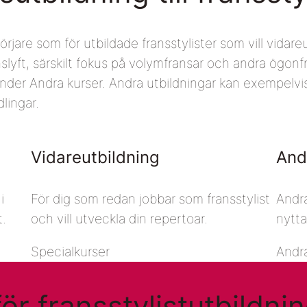
örjare som för utbildade fransstylister som vill vidareu
anslyft, särskilt fokus på volymfransar och andra ögon
a under Andra kurser. Andra utbildningar kan exempelv
lingar.
Vidareutbildning
And
i
För dig som redan jobbar som fransstylist
Andra
t.
och vill utveckla din repertoar.
nytta
Specialkurser
Andra
ör fransstylistutbildni