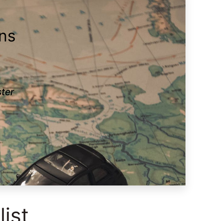
ans
ster
list