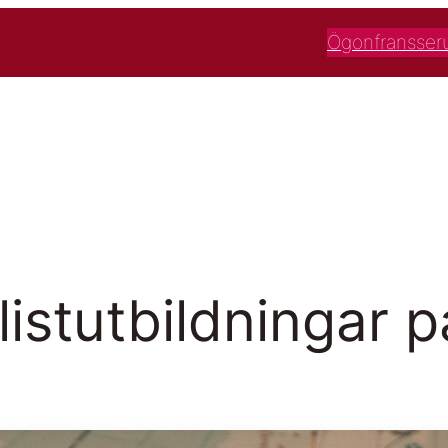
Ögonfransse
listutbildningar p