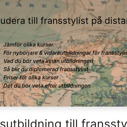
udera till fransstylist på dist
Jämför olika kurser
För nybörjare & vidareutbildningar för fransstyli
Vad du bör veta innan utbildningen
Så blir du diplomerad fransstylist
Priser för olika kurser
Det du bör veta efter utbildningen
sutbildning till franssty