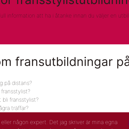
ll information att ha i åtanke innan du väljer en utbi
om fransutbildningar p
ng på distans?
 fransstylist?
bli fransstylist?
ågra träffar?
e eller någon expert. Det jag skriver är mina egna