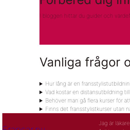
I bloggen hittar du guider och värdefu
Vanliga frågor 
Hur lång är en fransstylistutbildni
Vad kostar en distansutbildning till
Behöver man gå flera kurser för att 
Finns det fransstylistkurser utan n
Jag är läkar
Fransar.nu