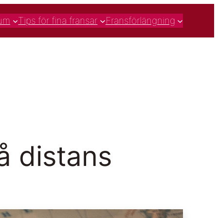
rum
Tips för fina fransar
Fransförlängning
å distans