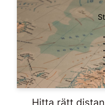
St
Hitta rätt distan