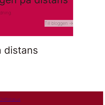
ldning.
Till bloggen ->
å distans
Driftstatus