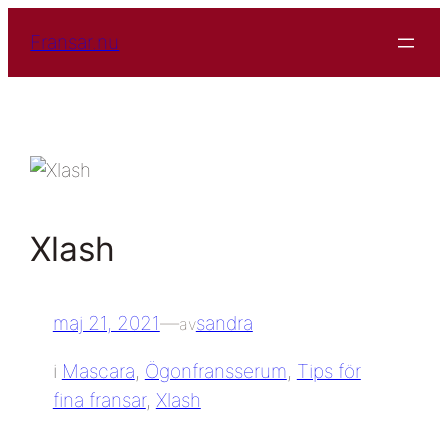
Hoppa
Fransar.nu
till
innehåll
Xlash
maj 21, 2021
—
sandra
av
i
Mascara
, 
Ögonfransserum
, 
Tips för
fina fransar
, 
Xlash