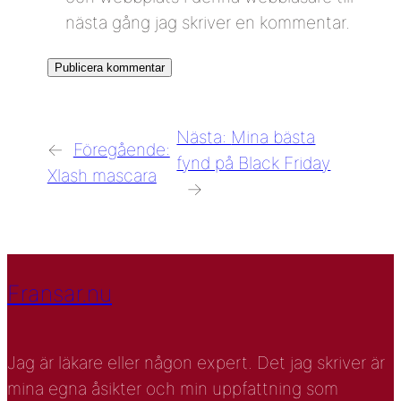
nästa gång jag skriver en kommentar.
Nästa:
Mina bästa
←
Föregående:
fynd på Black Friday
Xlash mascara
→
Fransar.nu
Jag är läkare eller någon expert. Det jag skriver är
mina egna åsikter och min uppfattning som