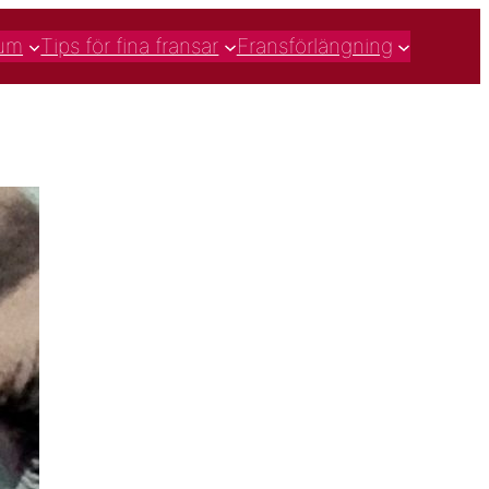
rum
Tips för fina fransar
Fransförlängning