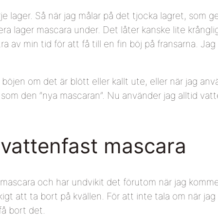
arje lager. Så när jag målar på det tjocka lagret, som g
lera lager mascara under. Det låter kanske lite krångl
a av min tid för att få till en fin böj på fransarna. Jag
a böjen om det är blött eller kallt ute, eller när jag 
som den ”nya mascaran”. Nu använder jag alltid vatt
 vattenfast mascara
st mascara och har undvikit det förutom när jag komm
igt att ta bort på kvällen. För att inte tala om när 
få bort det.