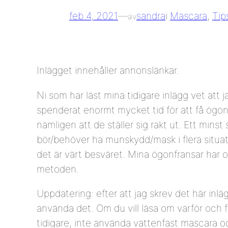
feb 4, 2021
—
sandra
i
Mascara
, 
Tip
av
Inlägget innehåller annonslänkar.
Ni som har läst mina tidigare inlägg vet att j
spenderat enormt mycket tid för att få ögonf
nämligen att de ställer sig rakt ut. Ett minst
bör/behöver ha munskydd/mask i flera situati
det är värt besväret. Mina ögonfransar har o
metoden.
Uppdatering: efter att jag skrev det här inlä
använda det. Om du vill läsa om varför och f
tidigare, inte använda vattenfast mascara 