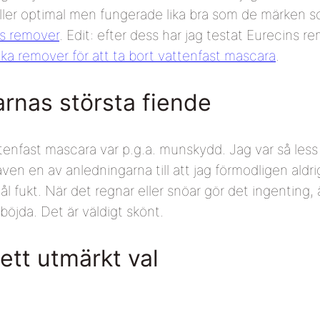
eller optimal men fungerade lika bra som de märken s
s remover
. Edit: efter dess har jag testat Eurecins 
ika remover för att ta bort vattenfast mascara
.
arnas största fiende
tenfast mascara var p.g.a. munskydd. Jag var så less 
ven en av anledningarna till att jag förmodligen aldri
ål fukt. När det regnar eller snöar gör det ingenting
 böjda. Det är väldigt skönt.
tt utmärkt val