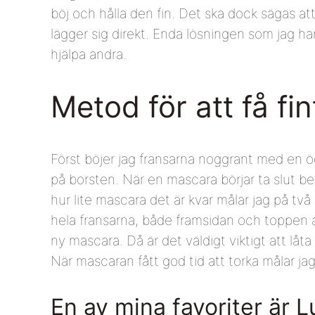
böj och hålla den fin. Det ska dock sägas att 
lägger sig direkt. Enda lösningen som jag har
hjälpa andra.
Metod för att få fi
Först böjer jag fransarna noggrant med en ö
på borsten. När en mascara börjar ta slut beh
hur lite mascara det är kvar målar jag på tv
hela fransarna, både framsidan och toppen av
ny mascara. Då är det väldigt viktigt att låt
När mascaran fått god tid att torka målar jag
En av mina favoriter är 