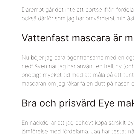
Däremot går det inte att bortse ifrån fördel
också därför som jag har omvärderat min ås
Vattenfast mascara är m
Nu böjer jag bara ögonfransarna med en ögon
ned” även när jag har använt en helt ny (oc
onödigt mycket tid med att måla på ett tunt 
mascaran om jag råkar få en dutt på näsan oc
Bra och prisvärd Eye m
En nackdel är att jag behövt köpa särskilt e
jämförelse med fördelarna. Jag har testat