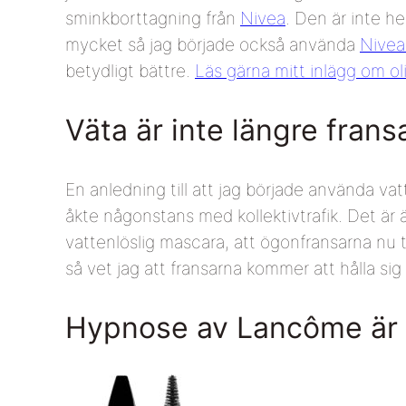
sminkborttagning från
Nivea
. Den är inte h
mycket så jag började också använda
Nivea
betydligt bättre.
Läs gärna mitt inlägg om ol
Väta är inte längre frans
En anledning till att jag började använda vat
åkte någonstans med kollektivtrafik. Det är ä
vattenlöslig mascara, att ögonfransarna nu t
så vet jag att fransarna kommer att hålla sig
Hypnose av Lancôme är e