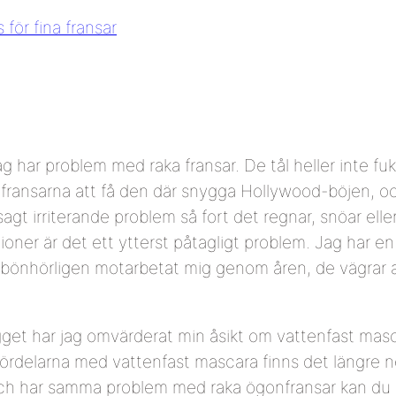
s för fina fransar
ag har problem med raka fransar. De tål heller inte fuk
ransarna att få den där snygga Hollywood-böjen, och a
 sagt irriterande problem så fort det regnar, snöar ell
oner är det ett ytterst påtagligt problem. Jag har en
bönhörligen motarbetat mig genom åren, de vägrar att
gget har jag omvärderat min åsikt om vattenfast masca
ördelarna med vattenfast mascara finns det längre ned
och har samma problem med raka ögonfransar kan du 