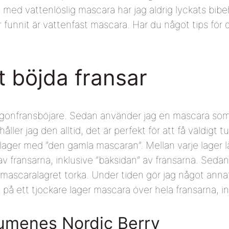
med vattenlöslig mascara har jag aldrig lyckats bibehå
 funnit är vattenfast mascara. Har du något tips för d
nt böjda fransar
gonfransböjare. Sedan använder jag en mascara som nä
åller jag den alltid, det är perfekt för att få väldig
å lager med ”den gamla mascaran”. Mellan varje lager l
 fransarna, inklusive ”baksidan” av fransarna. Sedan m
a mascaralagret torka. Under tiden gör jag något annat 
 på ett tjockare lager mascara över hela fransarna, i
Lumenes Nordic Berry