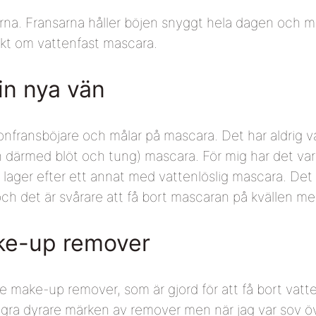
arna. Fransarna håller böjen snyggt hela dagen och m
ikt om vattenfast mascara.
in nya vän
fransböjare och målar på mascara. Det har aldrig var
h därmed blöt och tung) mascara. För mig har det vari
lager efter ett annat med vattenlöslig mascara. Det ä
h det är svårare att få bort mascaran på kvällen men 
ake-up remover
ye make-up remover, som är gjord för att få bort vatt
 några dyrare märken av remover men när jag var so