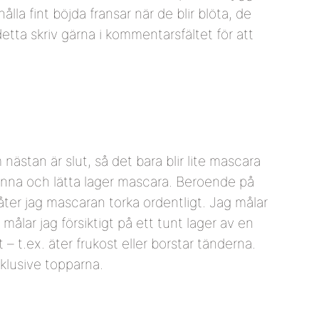
lla fint böjda fransar när de blir blöta, de
etta skriv gärna i kommentarsfältet för att
stan är slut, så det bara blir lite mascara
t tunna och lätta lager mascara. Beroende på
åter jag mascaran torka ordentligt. Jag målar
ålar jag försiktigt på ett tunt lager av en
– t.ex. äter frukost eller borstar tänderna.
nklusive topparna.