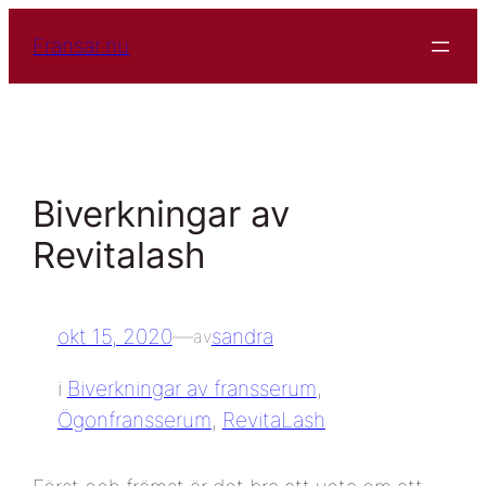
Hoppa
Fransar.nu
till
innehåll
Biverkningar av
Revitalash
okt 15, 2020
—
sandra
av
i
Biverkningar av fransserum
, 
Ögonfransserum
, 
RevitaLash