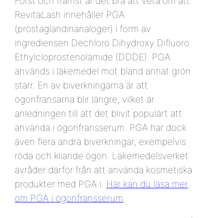
Först och främst är det bra att veta om att
RevitaLash innehåller PGA
(prostaglandinanaloger) i form av
ingrediensen Dechloro Dihydroxy Difluoro
Ethylcloprostenolamide (DDDE). PGA
används i läkemedel mot bland annat grön
starr. En av biverkningarna är att
ögonfransarna blir längre, vilket är
anledningen till att det blivit populärt att
använda i ögonfransserum. PGA har dock
även flera andra biverkningar, exempelvis
röda och kliande ögon. Läkemedelsverket
avråder därför från att använda kosmetiska
produkter med PGA i.
Här kan du läsa mer
om PGA i ögonfransserum
.