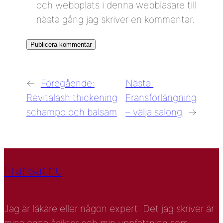
och webbplats i denna webbläsare till
nästa gång jag skriver en kommentar.
←
Föregående:
Nästa:
Revitalash thickening
Fransförlängning
schampo och balsam
– välja salong
→
Fransar.nu
Jag är läkare eller någon expert. Det jag skriver är