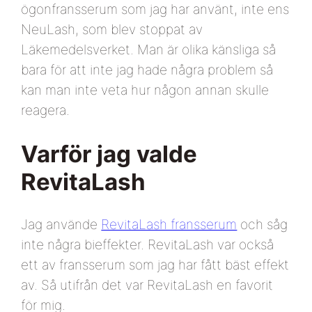
ögonfransserum som jag har använt, inte ens
NeuLash, som blev stoppat av
Läkemedelsverket. Man är olika känsliga så
bara för att inte jag hade några problem så
kan man inte veta hur någon annan skulle
reagera.
Varför jag valde
RevitaLash
Jag använde
RevitaLash fransserum
och såg
inte några bieffekter. RevitaLash var också
ett av fransserum som jag har fått bäst effekt
av. Så utifrån det var RevitaLash en favorit
för mig.